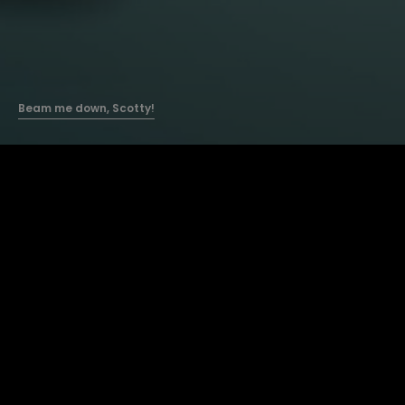
Beam me down, Scotty!
Planen Sie Ihre nächste Geschäftsreise oder Ihren
nächsten Tagesausflug mit Böhm Busreisen. Wir
kümmern uns um einen reibungslosen Ablauf Ihrer
geplanten Fahrtroute. Komfortabel, pünktlich und
zuverlässig.